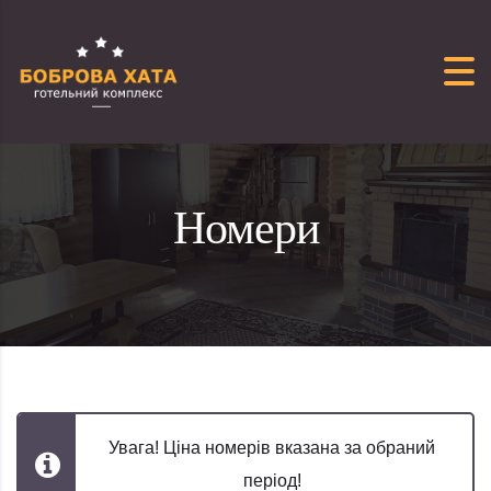
Перейти до вмісту
Номери
Увага! Ціна номерів вказана за обраний
період!