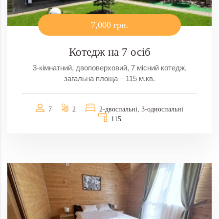
7,000 грн.
Котедж на 7 осіб
3-кімнатний, двоповерховий, 7 місний котедж,
загальна площа – 115 м.кв.
7
2
2-двоспальні, 3-односпальні
115