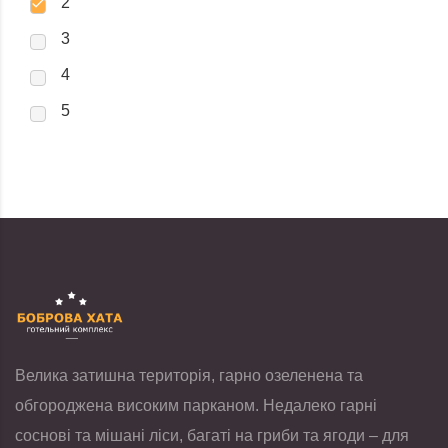
2
3
4
5
Велика затишна територія, гарно озеленена та
обгороджена високим парканом. Недалеко гарні
соснові та мішані ліси, багаті на гриби та ягоди – для