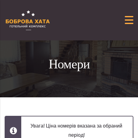
Перейти до вмісту
Номери
Увага! Ціна номерів вказана за обраний
період!