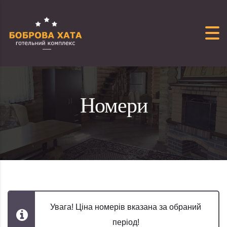
Перейти до вмісту
Номери
Увага! Ціна номерів вказана за обраний
період!