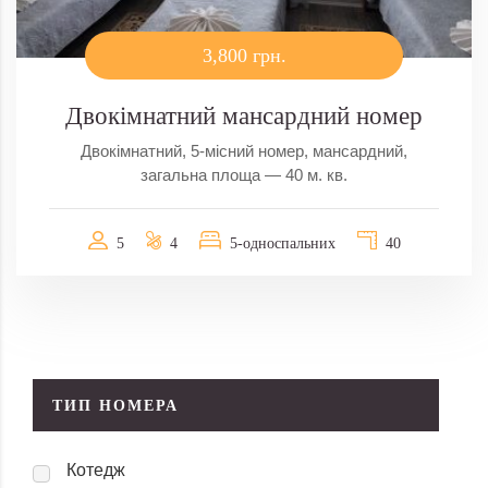
3,800 грн.
Двокімнатний мансардний номер
Двокімнатний, 5-місний номер, мансардний,
загальна площа — 40 м. кв.
5
4
5-односпальних
40
ТИП НОМЕРА
Котедж