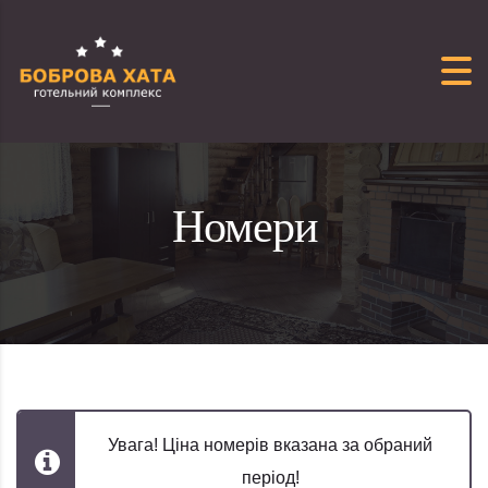
Перейти до вмісту
Номери
Увага! Ціна номерів вказана за обраний
період!