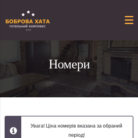
Перейти до вмісту
Номери
Увага! Ціна номерів вказана за обраний
період!