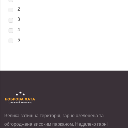
2
3
4
5
Велика затишна територія, гарно озеленена та
обгороджена високим парканом. Недалеко гарні