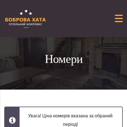
Перейти до вмісту
Номери
Увага! Ціна номерів вказана за обраний
період!