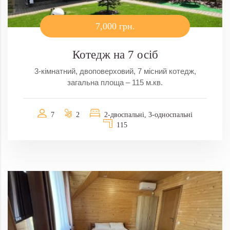
7,000 грн.
Котедж на 7 осіб
3-кімнатний, двоповерховий, 7 місний котедж,
загальна площа – 115 м.кв.
7
2
2-двоспальні, 3-односпальні
115