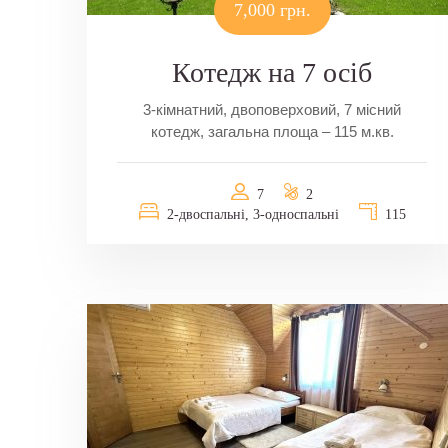
7,000 грн.
Котедж на 7 осіб
3-кімнатний, двоповерховий, 7 місний
котедж, загальна площа – 115 м.кв.
7
2
2-двоспальні, 3-односпальні
115