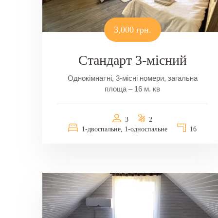
3,000 грн.
Стандарт 3-місний
Однокімнатні, 3-місні номери, загальна
площа – 16 м. кв
3
2
1-двоспальне, 1-односпальне
16