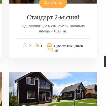
2,300 грн.
Стандарт 2-місний
Однокімнатні, 2-місні номери, загальна
площа – 16 м. кв.
2
1
1-двоспальне, диван
16