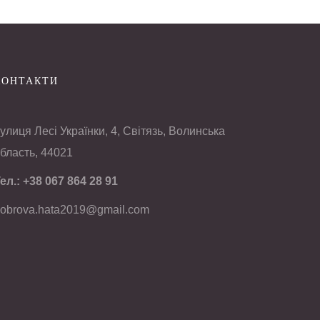
КОНТАКТИ
улиця Лесі Українки, 4, Світязь, Волинська
бласть, 44021
ел.:
+38 067 864 28 91
obrova.hata2019@gmail.com