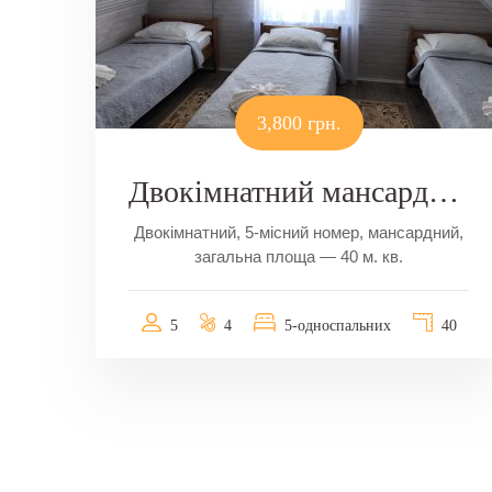
3,800 грн.
Двокімнатний мансардний номер
Двокімнатний, 5-місний номер, мансардний,
загальна площа — 40 м. кв.
5
4
5-односпальних
40