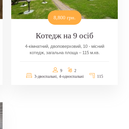
8,800 грн.
Котедж на 9 осіб
4-кімнатний, двоповерховий, 10 - місний
котедж, загальна площа – 115 м.кв.
9
2
3-двоспальні, 4-односпальні
115