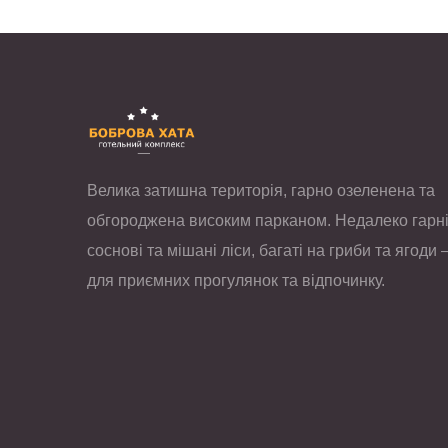
Велика затишна територія, гарно озеленена та
обгороджена високим парканом. Недалеко гарн
соснові та мішані ліси, багаті на гриби та ягоди 
для приємних прогулянок та відпочинку.