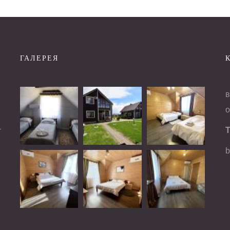
ГАЛЕРЕЯ
в
о
і
–
Т
b