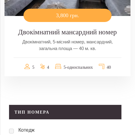
3,800 грн.
Двокімнатний мансардний номер
Двокімнатний, 5-місний номер, мансардний,
загальна площа — 40 м. кв.
5
4
5-односпальних
40
ТИП НОМЕРА
Котедж