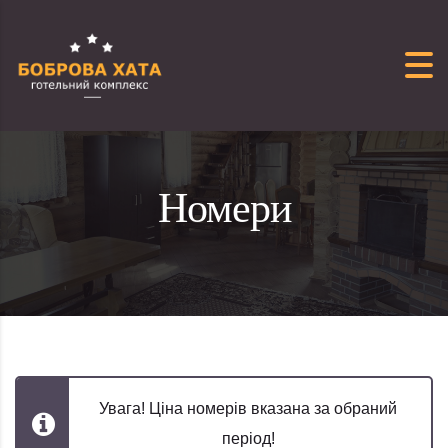
Перейти до вмісту
Номери
Увага! Ціна номерів вказана за обраний
період!