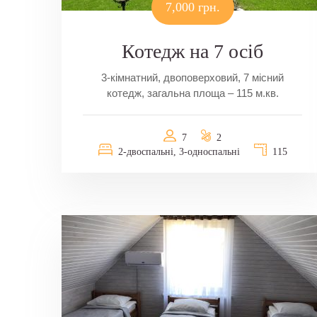
7,000 грн.
Котедж на 7 осіб
3-кімнатний, двоповерховий, 7 місний
котедж, загальна площа – 115 м.кв.
7
2
2-двоспальні, 3-односпальні
115