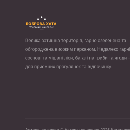
Велика затишна територія, гарно озеленена та
обгороджена високим парканом. Недалеко гарн
соснові та мішані ліси, багаті на гриби та ягоди 
для приємних прогулянок та відпочинку.
Авторське право © Авторське право;
2026
Комплекс