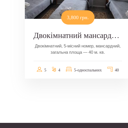
3,800 грн.
Двокімнатний мансардний номер
Двокімнатний, 5-місний номер, мансардний,
загальна площа — 40 м. кв.
5
4
5-односпальних
40