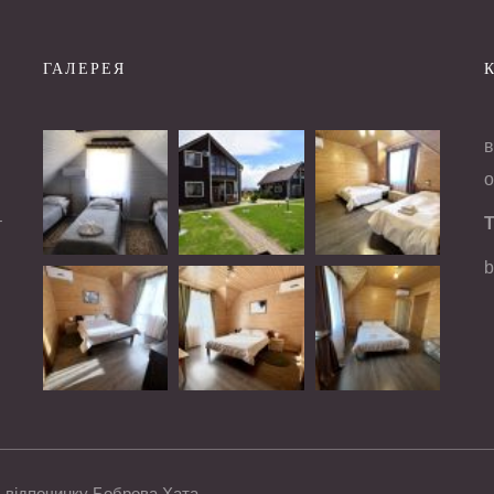
ГАЛЕРЕЯ
в
о
і
–
Т
b
 відпочинку
Боброва Хата