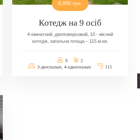
8,800 грн.
Котедж на 9 осіб
4-кімнатний, двоповерховий, 10 - місний
котедж, загальна площа – 115 м.кв.
9
2
3-двоспальні, 4-односпальні
115