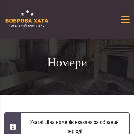
Перейти до вмісту
Номери
Увага! Ціна номерів вказана за обраний
період!