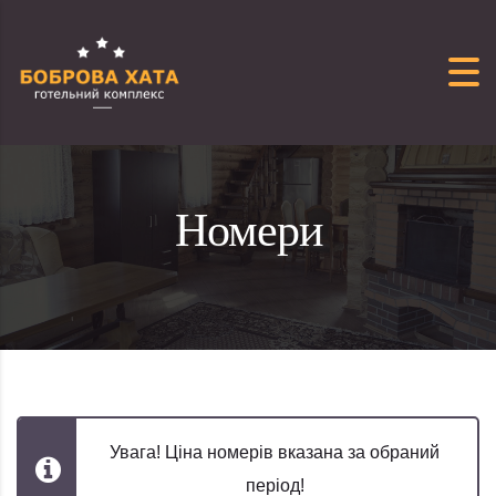
Перейти до вмісту
Номери
Увага! Ціна номерів вказана за обраний
період!