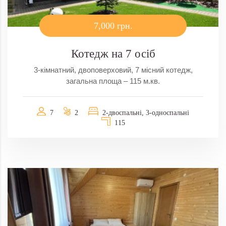
7,000 грн.
Котедж на 7 осіб
3-кімнатний, двоповерховий, 7 місний котедж,
загальна площа – 115 м.кв.
7
2
2-двоспальні, 3-односпальні
115