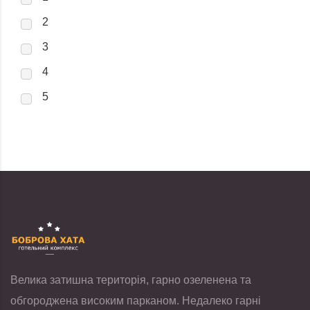
2
3
4
5
Велика затишна територія, гарно озеленена та
обгороджена високим парканом. Недалеко гарні