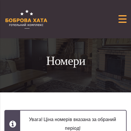
Перейти до вмісту
Номери
Увага! Ціна номерів вказана за обраний
період!