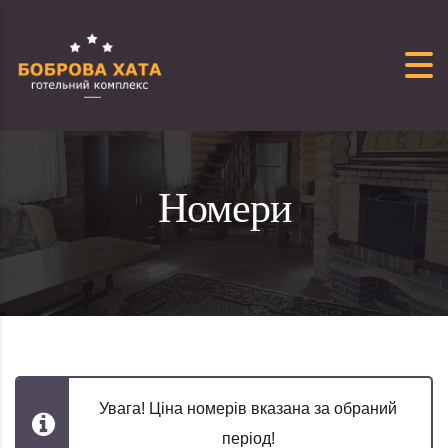
Перейти до вмісту
Номери
Увага! Ціна номерів вказана за обраний
період!