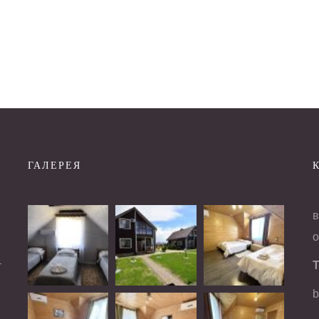
ГАЛЕРЕЯ
в
о
і
–
Т
b