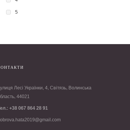
5
КОНТАКТИ
улиця Лесі Українки, 4, Світязь, Волинська
бласть, 44021
ел.:
+38 067 864 28 91
obrova.hata2019@gmail.com