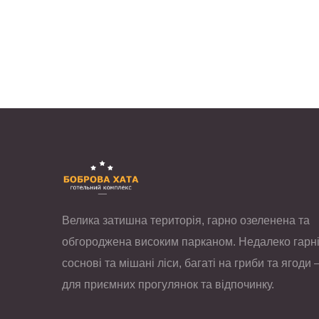
Велика затишна територія, гарно озеленена та
обгороджена високим парканом. Недалеко гарн
соснові та мішані ліси, багаті на гриби та ягоди 
для приємних прогулянок та відпочинку.