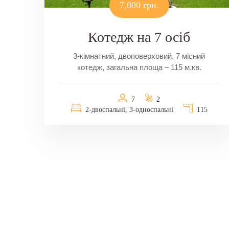
7,000 грн.
Котедж на 7 осіб
3-кімнатний, двоповерховий, 7 місний
котедж, загальна площа – 115 м.кв.
7
2
2-двоспальні, 3-односпальні
115