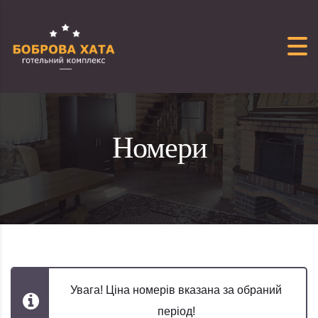
Перейти до вмісту
Номери
Увага! Ціна номерів вказана за обраний
період!