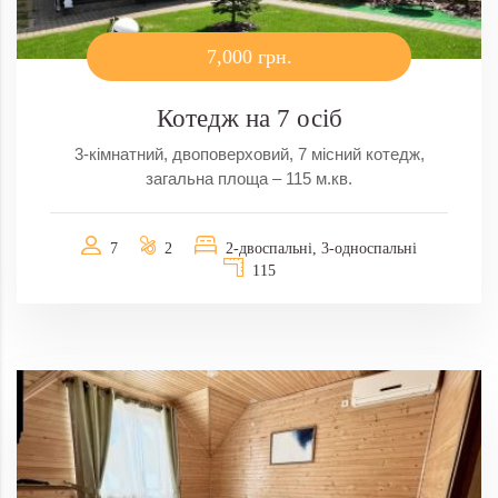
7,000 грн.
Котедж на 7 осіб
3-кімнатний, двоповерховий, 7 місний котедж,
загальна площа – 115 м.кв.
7
2
2-двоспальні, 3-односпальні
115