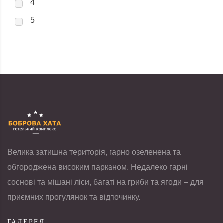
4
5
Велика затишна територія, гарно озеленена та
обгороджена високим парканом. Недалеко гарні
соснові та мішані ліси, багаті на гриби та ягоди – для
приємних прогулянок та відпочинку.
ГАЛЕРЕЯ