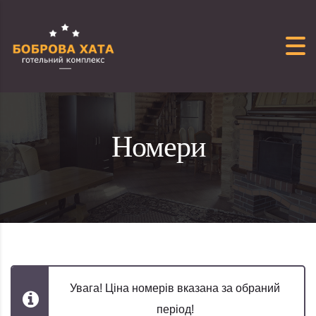
Перейти до вмісту
Номери
Увага! Ціна номерів вказана за обраний
період!