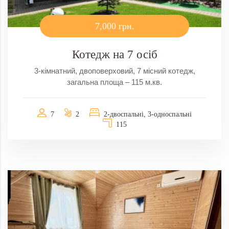
7,000 грн.
Котедж на 7 осіб
3-кімнатний, двоповерховий, 7 місний котедж,
загальна площа – 115 м.кв.
7
2
2-двоспальні, 3-односпальні
115