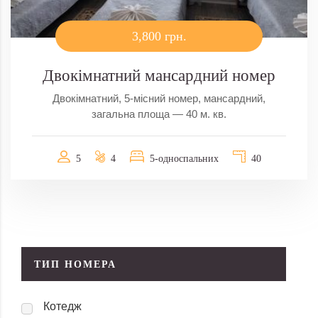
3,800 грн.
Двокімнатний мансардний номер
Двокімнатний, 5-місний номер, мансардний,
загальна площа — 40 м. кв.
5
4
5-односпальних
40
ТИП НОМЕРА
Котедж