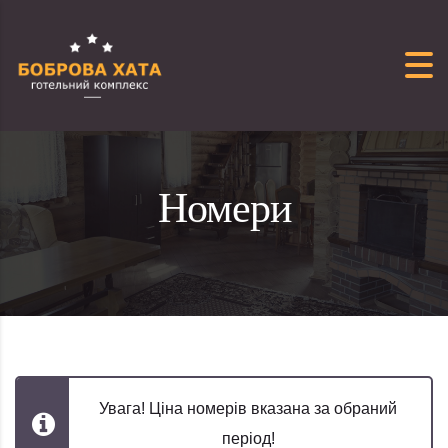
Перейти до вмісту
Номери
Увага! Ціна номерів вказана за обраний
період!