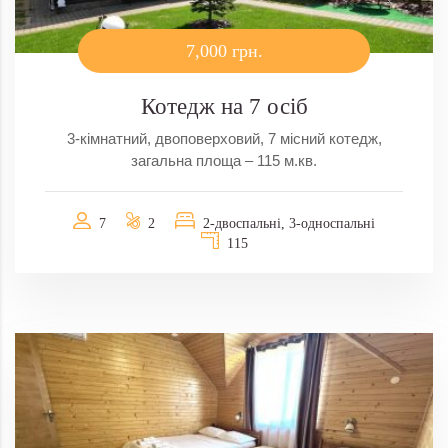
7,000 грн.
Котедж на 7 осіб
3-кімнатний, двоповерховий, 7 місний котедж,
загальна площа – 115 м.кв.
7
2
2-двоспальні, 3-односпальні
115