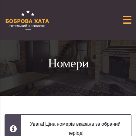
Перейти до вмісту
Номери
Увага! Ціна номерів вказана за обраний
період!