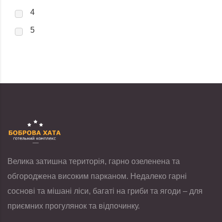
4
5
Велика затишна територія, гарно озеленена та
обгороджена високим парканом. Недалеко гарні
соснові та мішані ліси, багаті на гриби та ягоди – для
приємних прогулянок та відпочинку.