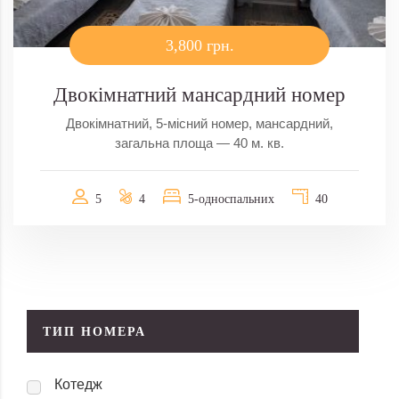
3,800 грн.
Двокімнатний мансардний номер
Двокімнатний, 5-місний номер, мансардний,
загальна площа — 40 м. кв.
5
4
5-односпальних
40
ТИП НОМЕРА
Котедж