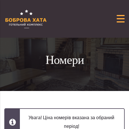
Перейти до вмісту
Номери
Увага! Ціна номерів вказана за обраний
період!