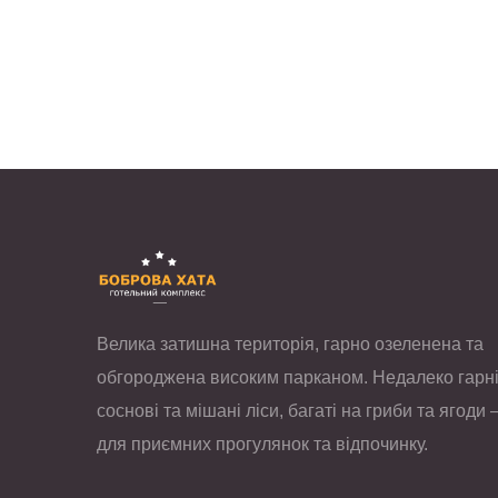
Велика затишна територія, гарно озеленена та
обгороджена високим парканом. Недалеко гарн
соснові та мішані ліси, багаті на гриби та ягоди 
для приємних прогулянок та відпочинку.