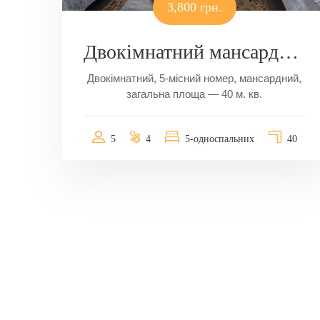
3,800 грн.
Двокімнатний мансардний номер
Двокімнатний, 5-місний номер, мансардний,
загальна площа — 40 м. кв.
5
4
5-односпальних
40