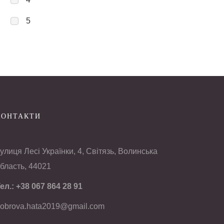
5
КОНТАКТИ
улиця Лесі Українки, 4, Світязь, Волинська
бласть, 44021
ел.:
+38 067 864 28 91
obrova.hata2019@gmail.com