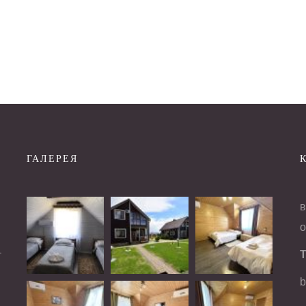
ГАЛЕРЕЯ
в
о
і
–
Т
b