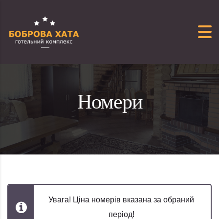
Перейти до вмісту
Номери
Увага! Ціна номерів вказана за обраний
період!